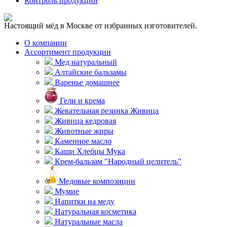
Контроль продукции
Настоящий мёд в Москве от избранных изготовителей.
О компании
Ассортимент продукции
Мед натуральный
Алтайские бальзамы
Варенье домашнее
Гели и крема
Жевательная резинка Живица
Живица кедровая
Животные жиры
Каменное масло
Каши Хлебцы Мука
Крем-бальзам "Народный целитель"
Медовые композиции
Мумие
Напитки на меду
Натуральная косметика
Натуральные масла