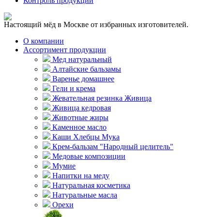
Контроль продукции
Настоящий мёд в Москве от избранных изготовителей.
О компании
Ассортимент продукции
Мед натуральный
Алтайские бальзамы
Варенье домашнее
Гели и крема
Жевательная резинка Живица
Живица кедровая
Животные жиры
Каменное масло
Каши Хлебцы Мука
Крем-бальзам "Народный целитель"
Медовые композиции
Мумие
Напитки на меду
Натуральная косметика
Натуральные масла
Орехи