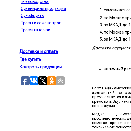
пчеловодства
Сувенирная продукция
самовывоз со
Сухофрукты
по Москве при
Травы и семена трав
за МКАД до 10
Травянные чаи
по Москве при
за МКАД до 10
Доставка осуществл
Доставка и оплата
Где купить
Контроль продукции
наличны
Сорт меда «Амурский
желтоватый цвет с е
время остается в жид
кремовый. Вкус некта
послевкусия.
Мед из пыльцы амурс
профилактических де
помогает при лечени
токсические веществ