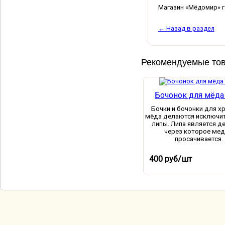
Магазин «Мёдомир» г
← Назад в раздел
Рекомендуемые то
Бочонок для мёда 
Бочки и бочонки для х
мёда делаются исключит
липы. Липа является 
через которое мед
просачивается.
В кор
400 руб/шт