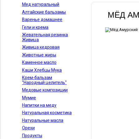
Мед натуральный
Алтайские бальзамы
МЁД АМ
Варенье домашнее
Гели и крема
Жевательная резинка
Живица
Живица кедровая
Животные жиры
Каменное масло
Каши Хлебцы Мука
Крем-бальзам
"Народный целитель"
Медовые композиции
Мумие
Напитки на меду
Натуральная косметика
Натуральные масла
Орехи
Продукты