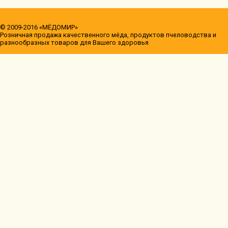
© 2009-2016 «МЁДОМИР»
Розничная продажа качественного мёда, продуктов пчеловодства и
разнообразных товаров для Вашего здоровья
Минимальная сумма заказа 1000 руб.