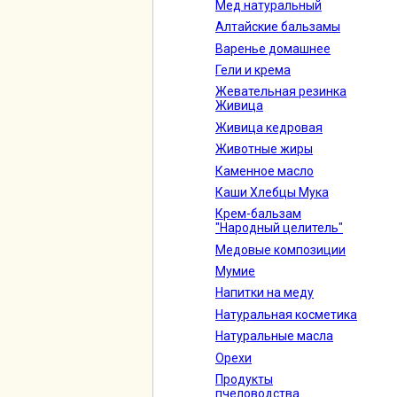
Мед натуральный
Алтайские бальзамы
Варенье домашнее
Гели и крема
Жевательная резинка
Живица
Живица кедровая
Животные жиры
Каменное масло
Каши Хлебцы Мука
Крем-бальзам
"Народный целитель"
Медовые композиции
Мумие
Напитки на меду
Натуральная косметика
Натуральные масла
Орехи
Продукты
пчеловодства