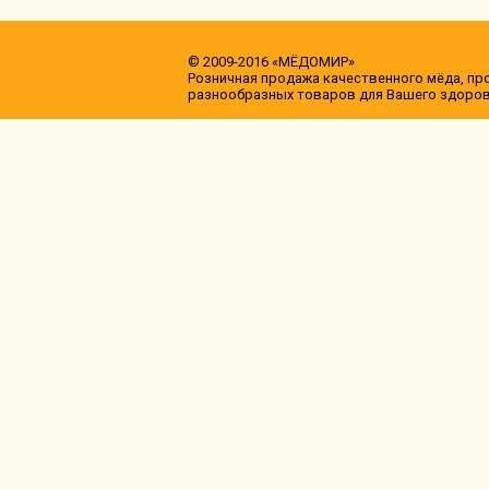
© 2009-2016 «МЁДОМИР»
Розничная продажа качественного мёда, пр
разнообразных товаров для Вашего здоро