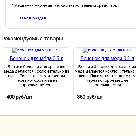
* Медвежий жир не является лекарственным средством!
← Назад в раздел
Рекомендуемые товары
Бочонок для мёда 0.5 л
Бочонок для мёда 0.3 л
Бочки и бочонки для хранения
Бочки и бочонки для хранения
мёда делаются исключительно из
мёда делаются исключительно 
липы. Липа является деревом
липы. Липа является деревом
через которое мед не
через которое мед не
просачивается.
просачивается.
В корзину
В корзину
400 руб/шт
360 руб/шт