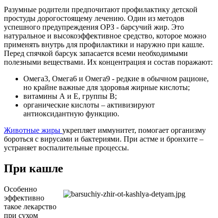
Разумные родители предпочитают профилактику детской
простуды дорогостоящему лечению. Один из методов
успешного предупреждения ОРЗ - барсучий жир. Это
натуральное и высокоэффективное средство, которое можно
применять внутрь для профилактики и наружно при кашле.
Перед спячкой барсук запасается всеми необходимыми
полезными веществами. Их концентрация и состав поражают:
Омега3, Омега6 и Омега9 - редкие в обычном рационе,
но крайне важные для здоровья жирные кислоты;
витамины А и Е, группы В;
органические кислоты – активизируют
антиоксидантную функцию.
Животные жиры
укрепляет иммунитет, помогает организму
бороться с вирусами и бактериями. При астме и бронхите –
устраняет воспалительные процессы.
При кашле
Особенно
эффективно
такое лекарство
при сухом