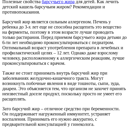
Полезные свойства
барсучьего жира
для детей. Как лечить
детский кашель барсучьим жиром? Рекомендации и
противопоказания.
Барсучий жир является сильным аллергеном. Печень у
ребенка до 3-х лет еще не способна расщепить это вещество
на ферменты, поэтому в этом возрасте лучше проводить
только растирания. Перед приемом барсучьего жира детьми до
6-ти лет необходимо проконсультироваться с педиатром.
Оптимальный возраст употребления препарата в лечебных и
профилактический целях – 12 лет. Однако даже взрослому
человеку, расположенному к аллергическим реакциям, лучше
проконсультироваться с врачом.
Также не стоит принимать внутрь барсучий жир при
заболеваниях желудочно-кишечного тракта. Могут
возникнуть побочные явления в виде тошноты, сыпи, зуда,
диареи. Это объясняется тем, что организм не захочет принять
неизвестный доселе продукт, поскольку просто не умеет его
расщеплять.
Зато барсучий жир – отличное средство при беременности.
Он поддерживает нагруженный иммунитет, устраняет
воспаления. Принимать его нужно аккуратно, с
предварительной консультацией у гинеколога.